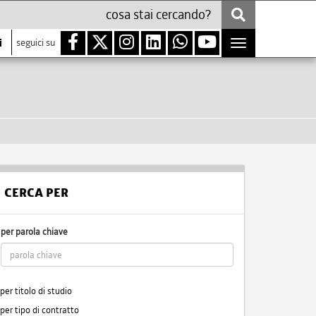
i
seguici su
Toggle
navigation
CERCA PER
per parola chiave
per titolo di studio
per tipo di contratto