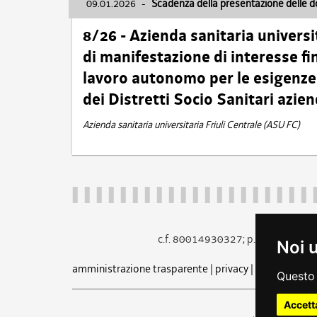
09.01.2026
-
Scadenza della presentazione delle 
8/26 - Azienda sanitaria universi
di manifestazione di interesse fin
lavoro autonomo per le esigenze 
dei Distretti Socio Sanitari azien
Azienda sanitaria universitaria Friuli Centrale (ASU FC)
c.f. 80014930327; p.iva 005260
Noi 
amministrazione trasparente
|
privacy
|
cookie
|
note 
Questo 
Accett