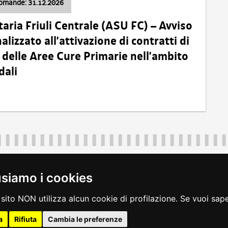
domande: 31.12.2026
taria Friuli Centrale (ASU FC) – Avviso
alizzato all’attivazione di contratti di
delle Aree Cure Primarie nell’ambito
dali
Regione Autonoma Friuli Venezia Giulia
40324
|
piazza Unità d'Italia 1 Trieste
|
+39 040 3771111
|
regione.fri
usiamo i cookies
legali
|
accessibilità
|
rss
|
dichiarazione di accessibilità
|
feedback
|
c
sito NON utilizza alcun cookie di profilazione. Se vuoi saper
a
Rifiuta
Cambia le preferenze