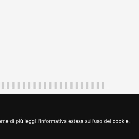
uliveneziagiulia@certregione.fvg.it
ambio preferenze cookie
|
loginFVG
ne di più leggi l'informativa estesa sull'uso dei cookie.
seguici su