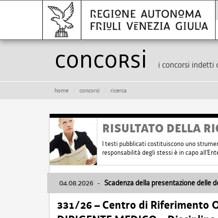
Concorsi
i concorsi indetti 
home
concorsi
ricerca
RISULTATO DELLA RI
I testi pubblicati costituiscono uno strume
responsabilità degli stessi è in capo all'E
04.08.2026
-
Scadenza della presentazione delle 
331/26 – Centro di Riferimento 