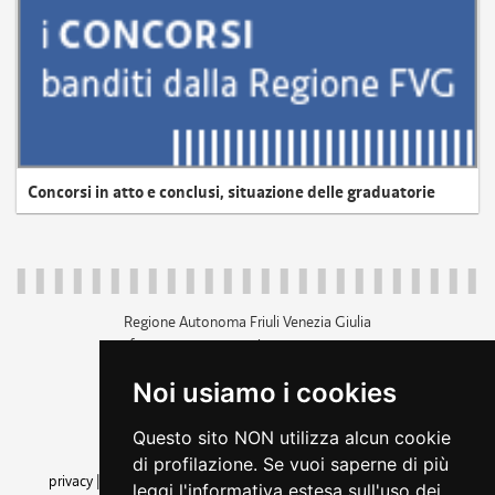
Concorsi in atto e conclusi, situazione delle graduatorie
Regione Autonoma Friuli Venezia Giulia
c.f. 80014930327; p.iva 00526040324
piazza Unità d'Italia 1 Trieste
Noi usiamo i cookies
+39 040 3771111
regione.friuliveneziagiulia@certregione.fvg.it
Questo sito NON utilizza alcun cookie
amministrazione trasparente
di profilazione. Se vuoi saperne di più
privacy
|
cookie
|
note legali
|
accessibilità
|
rss
|
dichiarazione di
leggi l'informativa estesa sull'uso dei