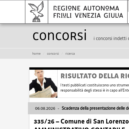
Concorsi
i concorsi indetti 
home
concorsi
ricerca
RISULTATO DELLA RI
I testi pubblicati costituiscono uno strume
responsabilità degli stessi è in capo all'E
06.08.2026
-
Scadenza della presentazione delle 
335/26 – Comune di San Lorenzo 