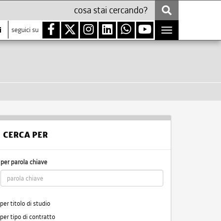
i
seguici su
Toggle
navigation
CERCA PER
per parola chiave
per titolo di studio
per tipo di contratto