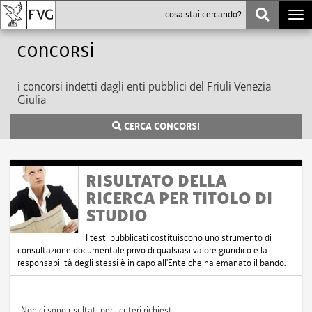
Togg
navi
Concorsi
i concorsi indetti dagli enti pubblici del Friuli Venezia
Giulia
CERCA CONCORSI
RISULTATO DELLA
RICERCA PER TITOLO DI
STUDIO
I testi pubblicati costituiscono uno strumento di
consultazione documentale privo di qualsiasi valore giuridico e la
responsabilità degli stessi è in capo all'Ente che ha emanato il bando.
Non ci sono risultati per i criteri richiesti.