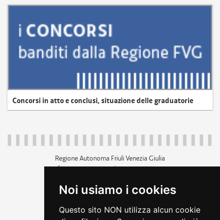
Concorsi in atto e conclusi, situazione delle graduatorie
Regione Autonoma Friuli Venezia Giulia
c.f. 80014930327; p.iva 00526040324
piazza Unità d'Italia 1 Trieste
Noi usiamo i cookies
+39 040 3771111
regione.friuliveneziagiulia@certregione.fvg.it
Questo sito NON utilizza alcun cookie
amministrazione trasparente