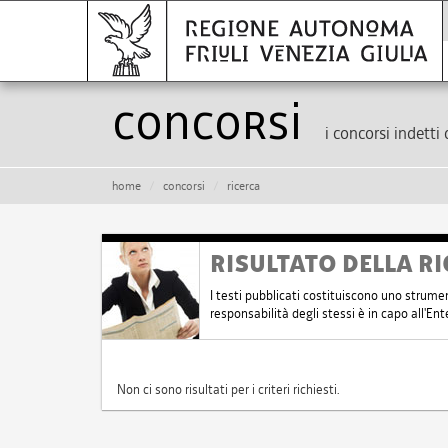
Concorsi
i concorsi indetti 
home
concorsi
ricerca
RISULTATO DELLA RI
I testi pubblicati costituiscono uno strume
responsabilità degli stessi è in capo all'E
Non ci sono risultati per i criteri richiesti.