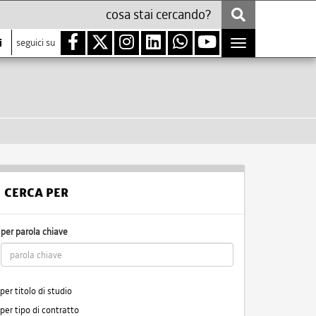
i
seguici su
Toggle
navigation
CERCA PER
per parola chiave
per titolo di studio
per tipo di contratto