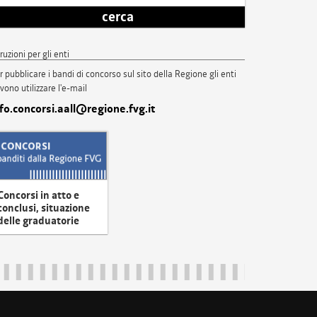
cerca
truzioni per gli enti
r pubblicare i bandi di concorso sul sito della Regione gli enti
vono utilizzare l'e-mail
nfo.concorsi.aall@regione.fvg.it
Concorsi in atto e
conclusi, situazione
delle graduatorie
uliveneziagiulia@certregione.fvg.it