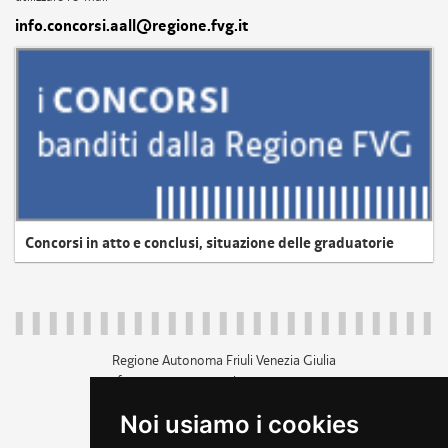
info.concorsi.aall@regione.fvg.it
Concorsi in atto e conclusi, situazione delle graduatorie
Regione Autonoma Friuli Venezia Giulia
c.f. 80014930327; p.iva 00526040324
piazza Unità d'Italia 1 Trieste
Noi usiamo i cookies
+39 040 3771111
regione.friuliveneziagiulia@certregione.fvg.it