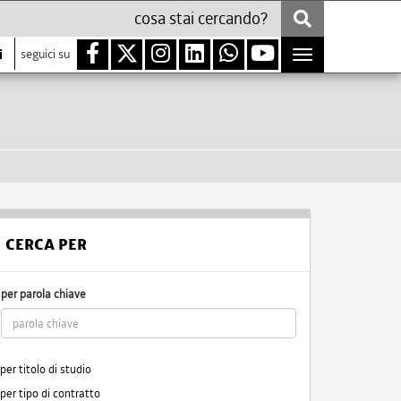
i
seguici su
Toggle
navigation
CERCA PER
per parola chiave
per titolo di studio
per tipo di contratto