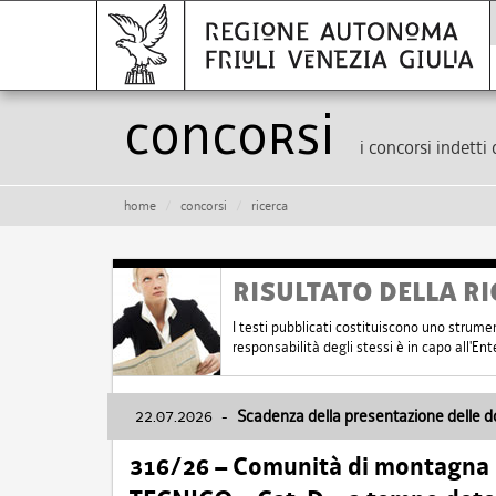
Concorsi
i concorsi indetti 
home
concorsi
ricerca
RISULTATO DELLA RI
I testi pubblicati costituiscono uno strume
responsabilità degli stessi è in capo all'E
22.07.2026
-
Scadenza della presentazione delle 
316/26 – Comunità di montagna