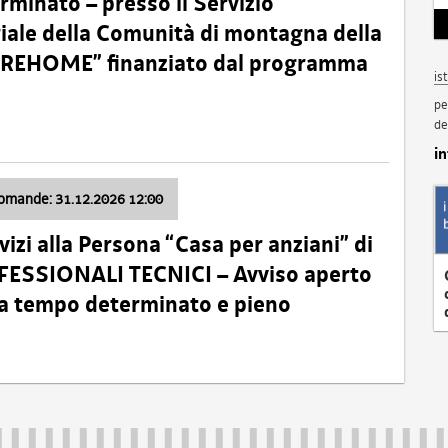
minato – presso il Servizio
oriale della Comunità di montagna della
o “REHOME” finanziato dal programma
is
pe
de
i
domande: 31.12.2026 12:00
izi alla Persona “Casa per anziani” di
ROFESSIONALI TECNICI – Avviso aperto
 a tempo determinato e pieno