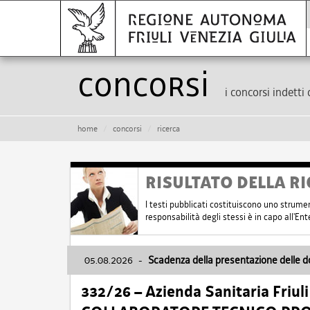
Concorsi
i concorsi indetti 
home
concorsi
ricerca
RISULTATO DELLA RI
I testi pubblicati costituiscono uno strume
responsabilità degli stessi è in capo all'E
05.08.2026
-
Scadenza della presentazione delle 
332/26 – Azienda Sanitaria Friul