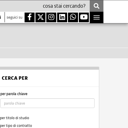
i
seguici su
Toggle
navigation
CERCA PER
per parola chiave
per titolo di studio
per tipo di contratto