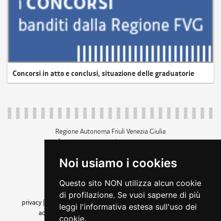
Concorsi in atto e conclusi, situazione delle graduatorie
Regione Autonoma Friuli Venezia Giulia
c.f. 80014930327; p.iva 00526040324
piazza Unità d'Italia 1 Trieste
Noi usiamo i cookies
+39 040 3771111
regione.friuliveneziagiulia@certregione.fvg.it
Questo sito NON utilizza alcun cookie
amministrazione trasparente
di profilazione. Se vuoi saperne di più
privacy
|
cookie
|
note legali
|
accessibilità
|
rss
|
dichiarazione di
leggi l'informativa estesa sull'uso dei
accessibilità
|
feedback
|
cambio preferenze cookie
cookie.