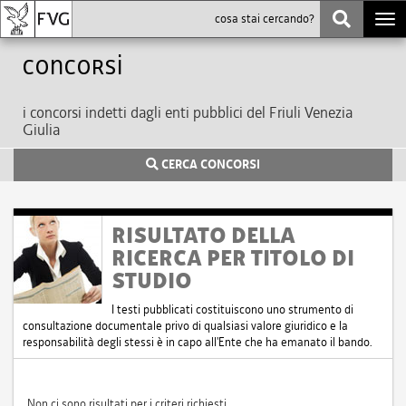
Togg
navi
Concorsi
i concorsi indetti dagli enti pubblici del Friuli Venezia
Giulia
CERCA CONCORSI
RISULTATO DELLA
RICERCA PER TITOLO DI
STUDIO
I testi pubblicati costituiscono uno strumento di
consultazione documentale privo di qualsiasi valore giuridico e la
responsabilità degli stessi è in capo all'Ente che ha emanato il bando.
Non ci sono risultati per i criteri richiesti.