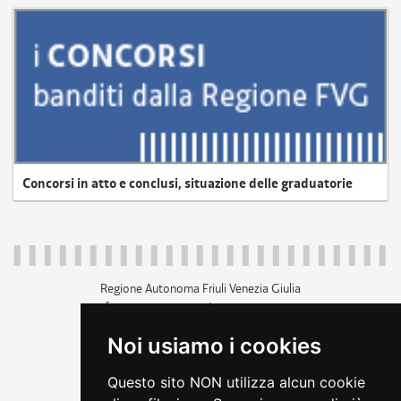
Concorsi in atto e conclusi, situazione delle graduatorie
Regione Autonoma Friuli Venezia Giulia
c.f. 80014930327; p.iva 00526040324
piazza Unità d'Italia 1 Trieste
Noi usiamo i cookies
+39 040 3771111
regione.friuliveneziagiulia@certregione.fvg.it
Questo sito NON utilizza alcun cookie
amministrazione trasparente