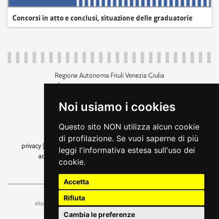
Concorsi in atto e conclusi, situazione delle graduatorie
Regione Autonoma Friuli Venezia Giulia
c.f. 80014930327; p.iva 00526040324
piazza Unità d'Italia 1 Trieste
Noi usiamo i cookies
+39 040 3771111
regione.friuliveneziagiulia@certregione.fvg.it
Questo sito NON utilizza alcun cookie
amministrazione trasparente
di profilazione. Se vuoi saperne di più
privacy
|
cookie
|
note legali
|
accessibilità
|
rss
|
dichiarazione di
leggi l'informativa estesa sull'uso dei
accessibilità
|
feedback
|
cambio preferenze cookie
cookie.
seguici su
Accetta
Rifiuta
ufficio stampa e comunicazione
sito a cura dell'
Cambia le preferenze