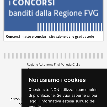
Concorsi in atto e conclusi, situazione delle graduatorie
Regione Autonoma Friuli Venezia Giulia
c.f. 80014930327; p.iva 00526040324
piazza Unità d'Italia 1 Trieste
Noi usiamo i cookies
+39 040 3771111
regione.friuliveneziagiulia@certregione.fvg.it
Questo sito NON utilizza alcun cookie
amministrazione trasparente
di profilazione. Se vuoi saperne di più
privacy
|
cookie
|
note legali
|
accessibilità
|
rss
|
dichiarazione di
leggi l'informativa estesa sull'uso dei
accessibilità
|
feedback
|
cambio preferenze cookie
cookie.