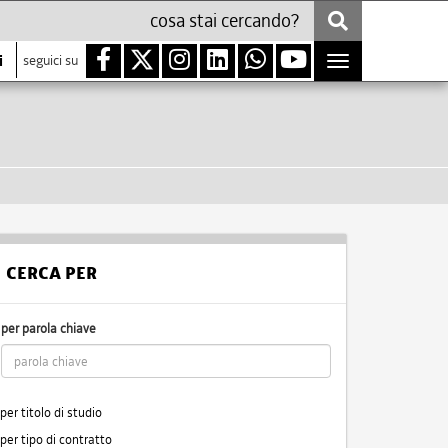
i
seguici su
Toggle
navigation
CERCA PER
per parola chiave
per titolo di studio
per tipo di contratto