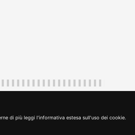
uliveneziagiulia@certregione.fvg.it
ambio preferenze cookie
|
loginFVG
ne di più leggi l'informativa estesa sull'uso dei cookie.
seguici su