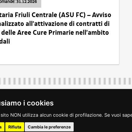
domande: 31.12.2026
taria Friuli Centrale (ASU FC) – Avviso
alizzato all’attivazione di contratti di
delle Aree Cure Primarie nell’ambito
dali
Regione Autonoma Friuli Venezia Giulia
40324
|
piazza Unità d'Italia 1 Trieste
|
+39 040 3771111
|
regione.fri
usiamo i cookies
legali
|
accessibilità
|
rss
|
dichiarazione di accessibilità
|
feedback
|
c
sito NON utilizza alcun cookie di profilazione. Se vuoi saper
a
Rifiuta
Cambia le preferenze