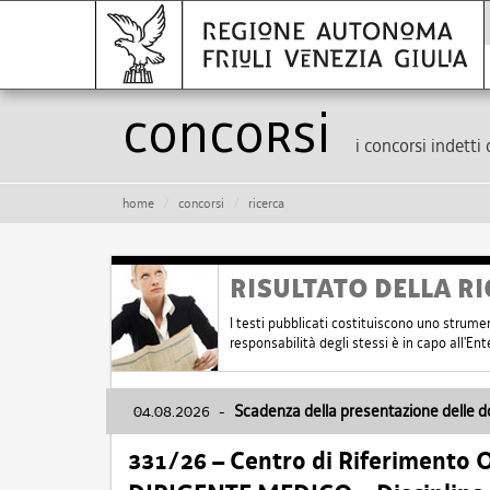
Concorsi
i concorsi indetti 
home
concorsi
ricerca
RISULTATO DELLA RI
I testi pubblicati costituiscono uno strume
responsabilità degli stessi è in capo all'E
04.08.2026
-
Scadenza della presentazione delle 
331/26 – Centro di Riferimento 