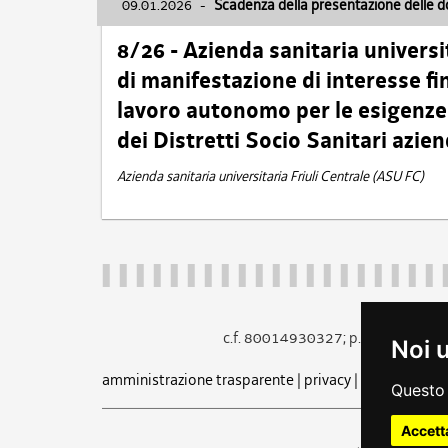
09.01.2026
-
Scadenza della presentazione delle 
8/26 - Azienda sanitaria universi
di manifestazione di interesse fin
lavoro autonomo per le esigenze 
dei Distretti Socio Sanitari azien
Azienda sanitaria universitaria Friuli Centrale (ASU FC)
c.f. 80014930327; p.iva 005260
Noi 
amministrazione trasparente
|
privacy
|
cookie
|
note 
Questo 
Accett