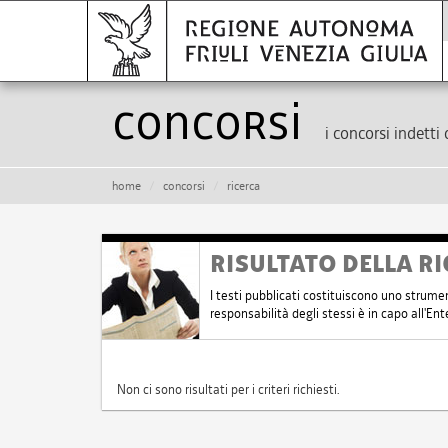
Concorsi
i concorsi indetti 
home
concorsi
ricerca
RISULTATO DELLA RI
I testi pubblicati costituiscono uno strume
responsabilità degli stessi è in capo all'E
Non ci sono risultati per i criteri richiesti.