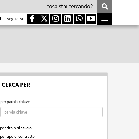
i
seguici su
Toggle
navigation
CERCA PER
per parola chiave
per titolo di studio
per tipo di contratto