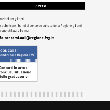
cerca
truzioni per gli enti
r pubblicare i bandi di concorso sul sito della Regione gli enti
vono utilizzare l'e-mail
nfo.concorsi.aall@regione.fvg.it
Concorsi in atto e
conclusi, situazione
delle graduatorie
uliveneziagiulia@certregione.fvg.it