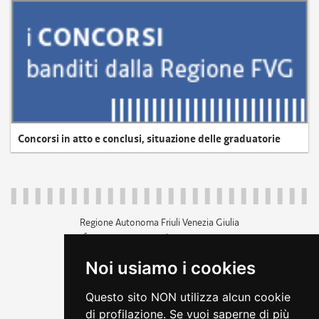
Concorsi in atto e conclusi, situazione delle graduatorie
Regione Autonoma Friuli Venezia Giulia
c.f. 80014930327; p.iva 00526040324
piazza Unità d'Italia 1 Trieste
Noi usiamo i cookies
+39 040 3771111
regione.friuliveneziagiulia@certregione.fvg.it
Questo sito NON utilizza alcun cookie
amministrazione trasparente
di profilazione. Se vuoi saperne di più