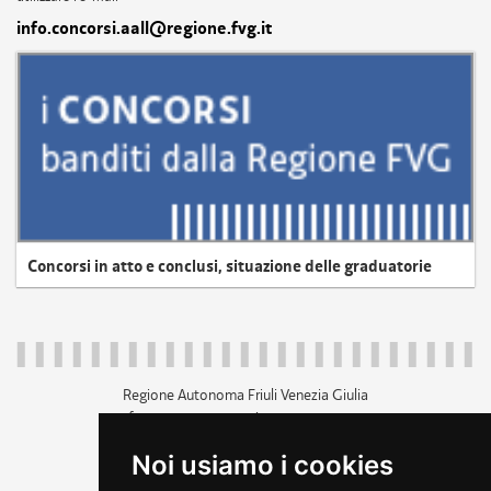
info.concorsi.aall@regione.fvg.it
Concorsi in atto e conclusi, situazione delle graduatorie
Regione Autonoma Friuli Venezia Giulia
c.f. 80014930327; p.iva 00526040324
piazza Unità d'Italia 1 Trieste
Noi usiamo i cookies
+39 040 3771111
regione.friuliveneziagiulia@certregione.fvg.it