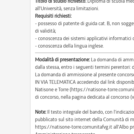
Titolo di studio richiesto:
Diploma di scuola med
all’Università, senza limitazioni.
Requisiti richiesti:
- possesso di patente di guida cat. B, non sogge
di validità;
- conoscenza dei sistemi applicativi informatici
- conoscenza della lingua inglese.
Modalità di presentazione:
La domanda di ammiss
dalla stessa, entro i seguenti termini perentori
La domanda di ammissione al presente concor
IN VIA TELEMATICA accedendo dal link disponibi
Natisone e Torre (https://natisone-torre.comun
di concorso, nella pagina dedicata al concorso (
Note:
Il testo integrale del bando, con l’indicazio
pubblicato sul sito internet della Comunità di m
https://natisone-torre.comunitafvg.it all’Albo pr