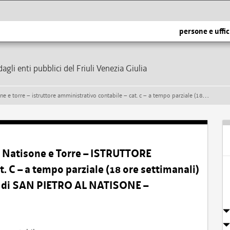
persone e uffic
dagli enti pubblici del Friuli Venezia Giulia
tabile – cat. c – a tempo parziale (18 ore settimanali) e indeterminato – presso il comune di san pietro al natisone – formazione di una graduatoria
 Natisone e Torre – ISTRUTTORE
 – a tempo parziale (18 ore settimanali)
e di SAN PIETRO AL NATISONE –