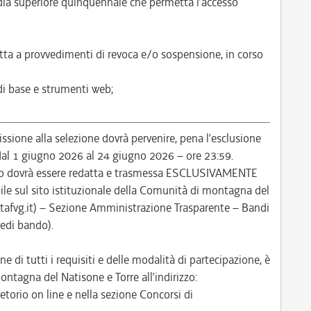
ia superiore quinquennale che permetta l’accesso
tta a provvedimenti di revoca e/o sospensione, in corso
 di base e strumenti web;
ione alla selezione dovrà pervenire, pena l’esclusione
: dal 1 giugno 2026 al 24 giugno 2026 – ore 23:59.
so dovrà essere redatta e trasmessa ESCLUSIVAMENTE
le sul sito istituzionale della Comunità di montagna del
itafvg.it) – Sezione Amministrazione Trasparente – Bandi
vedi bando).
ne di tutti i requisiti e delle modalità di partecipazione, è
ontagna del Natisone e Torre all’indirizzo:
etorio on line e nella sezione Concorsi di