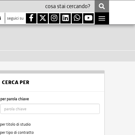
i
seguici su
Toggle
navigation
CERCA PER
per parola chiave
per titolo di studio
per tipo di contratto