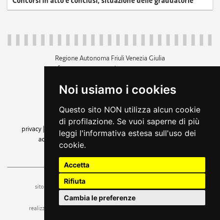
Concorsi in atto e conclusi, situazione delle graduatorie
Regione Autonoma Friuli Venezia Giulia
c.f. 80014930327; p.iva 00526040324
piazza Unità d'Italia 1 Trieste
Noi usiamo i cookies
+39 040 3771111
regione.friuliveneziagiulia@certregione.fvg.it
Questo sito NON utilizza alcun cookie
amministrazione trasparente
di profilazione. Se vuoi saperne di più
privacy
|
cookie
|
note legali
|
accessibilità
|
rss
|
dichiarazione di
leggi l'informativa estesa sull'uso dei
accessibilità
|
feedback
|
cambio preferenze cookie
cookie.
seguici su
Accetta
Rifiuta
ufficio stampa e comunicazione
sito a cura dell'
Cambia le preferenze
realizzazione
web design