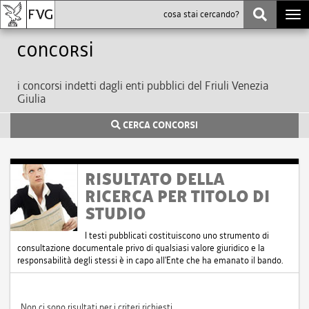
Togg
navi
Concorsi
i concorsi indetti dagli enti pubblici del Friuli Venezia
Giulia
CERCA CONCORSI
RISULTATO DELLA
RICERCA PER TITOLO DI
STUDIO
I testi pubblicati costituiscono uno strumento di
consultazione documentale privo di qualsiasi valore giuridico e la
responsabilità degli stessi è in capo all'Ente che ha emanato il bando.
Non ci sono risultati per i criteri richiesti.