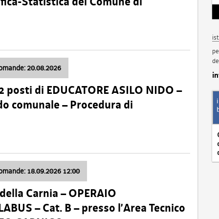
fica-Statistica del Comune di
is
pe
de
domande: 20.08.2026
i
 2 posti di EDUCATORE ASILO NIDO –
nido comunale – Procedura di
domande: 18.09.2026 12:00
della Carnia – OPERAIO
US – Cat. B – presso l’Area Tecnico