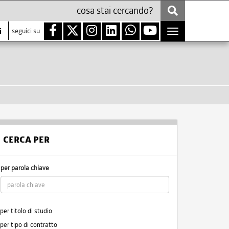
i
seguici su
Toggle
navigation
CERCA PER
per parola chiave
per titolo di studio
per tipo di contratto