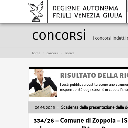
Concorsi
i concorsi indetti 
home
concorsi
ricerca
RISULTATO DELLA RI
I testi pubblicati costituiscono uno strume
responsabilità degli stessi è in capo all'E
06.08.2026
-
Scadenza della presentazione delle 
334/26 – Comune di Zoppola – 