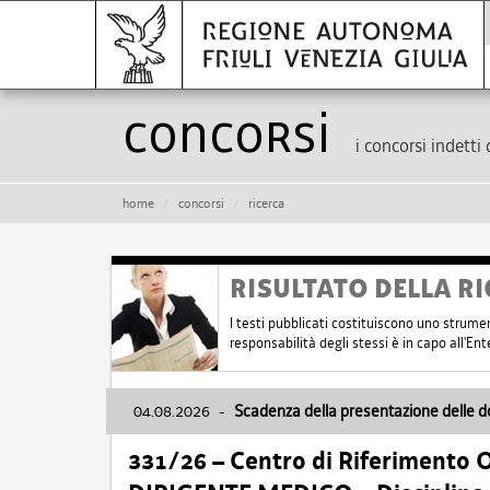
Concorsi
i concorsi indetti 
home
concorsi
ricerca
RISULTATO DELLA RI
I testi pubblicati costituiscono uno strume
responsabilità degli stessi è in capo all'E
04.08.2026
-
Scadenza della presentazione delle 
331/26 – Centro di Riferimento 