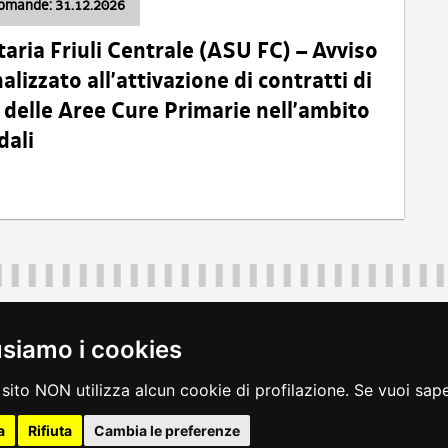
domande: 31.12.2026
taria Friuli Centrale (ASU FC) – Avviso
alizzato all’attivazione di contratti di
delle Aree Cure Primarie nell’ambito
dali
Regione Autonoma Friuli Venezia Giulia
40324
|
piazza Unità d'Italia 1 Trieste
|
+39 040 3771111
|
regione.fri
usiamo i cookies
legali
|
accessibilità
|
rss
|
dichiarazione di accessibilità
|
feedback
|
c
sito NON utilizza alcun cookie di profilazione. Se vuoi saper
a
Rifiuta
Cambia le preferenze