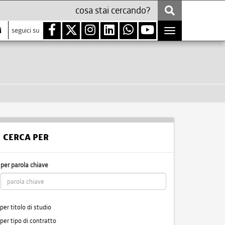
i
seguici su
Toggle
navigation
CERCA PER
per parola chiave
per titolo di studio
per tipo di contratto