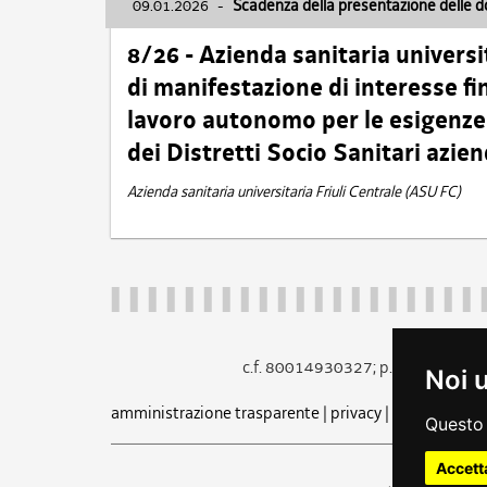
09.01.2026
-
Scadenza della presentazione delle 
8/26 - Azienda sanitaria universi
di manifestazione di interesse fin
lavoro autonomo per le esigenze 
dei Distretti Socio Sanitari azien
Azienda sanitaria universitaria Friuli Centrale (ASU FC)
c.f. 80014930327; p.iva 005260
Noi 
amministrazione trasparente
|
privacy
|
cookie
|
note 
Questo 
Accett