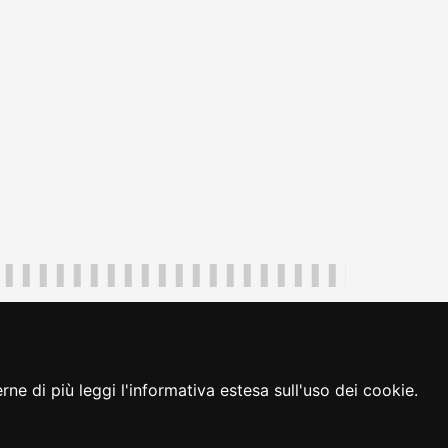
uliveneziagiulia@certregione.fvg.it
ambio preferenze cookie
|
loginFVG
ne di più leggi l'informativa estesa sull'uso dei cookie.
seguici su