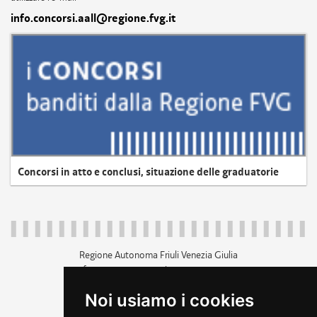
info.concorsi.aall@regione.fvg.it
Concorsi in atto e conclusi, situazione delle graduatorie
Regione Autonoma Friuli Venezia Giulia
c.f. 80014930327; p.iva 00526040324
piazza Unità d'Italia 1 Trieste
Noi usiamo i cookies
+39 040 3771111
regione.friuliveneziagiulia@certregione.fvg.it