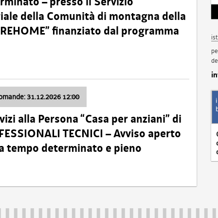
minato – presso il Servizio
oriale della Comunità di montagna della
o “REHOME” finanziato dal programma
is
pe
de
i
domande: 31.12.2026 12:00
izi alla Persona “Casa per anziani” di
ROFESSIONALI TECNICI – Avviso aperto
 a tempo determinato e pieno