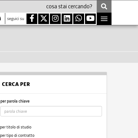
i
seguici su
Toggle
navigation
CERCA PER
per parola chiave
per titolo di studio
per tipo di contratto