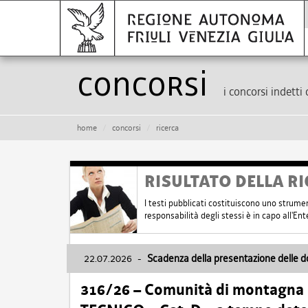
Concorsi
i concorsi indetti 
home
concorsi
ricerca
RISULTATO DELLA RI
I testi pubblicati costituiscono uno strume
responsabilità degli stessi è in capo all'E
22.07.2026
-
Scadenza della presentazione delle 
316/26 – Comunità di montagna