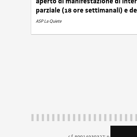
aperto di manifestazione di int
parziale (18 ore settimanali) e 
ASP La Quiete
c.f. 80014930327; p.iva 005260