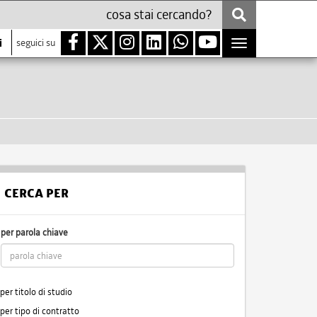
i
seguici su
Toggle
navigation
CERCA PER
per parola chiave
per titolo di studio
per tipo di contratto