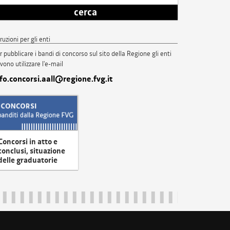
cerca
truzioni per gli enti
r pubblicare i bandi di concorso sul sito della Regione gli enti
vono utilizzare l'e-mail
nfo.concorsi.aall@regione.fvg.it
Concorsi in atto e
conclusi, situazione
delle graduatorie
uliveneziagiulia@certregione.fvg.it