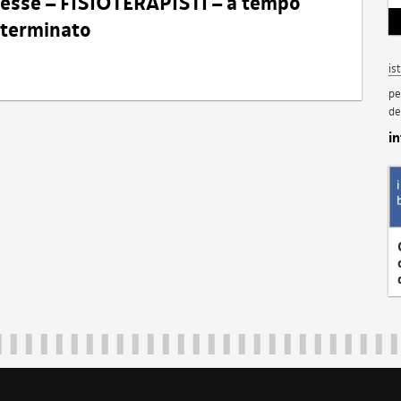
eresse – FISIOTERAPISTI – a tempo
determinato
is
pe
de
i
Regione Autonoma Friuli Venezia Giulia
40324
|
piazza Unità d'Italia 1 Trieste
|
+39 040 3771111
|
regione.fri