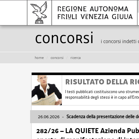
Concorsi
i concorsi indetti 
home
concorsi
ricerca
RISULTATO DELLA RI
I testi pubblicati costituiscono uno strume
responsabilità degli stessi è in capo all'E
26.06.2026
-
Scadenza della presentazione delle 
282/26 – LA QUIETE Azienda Pubbl