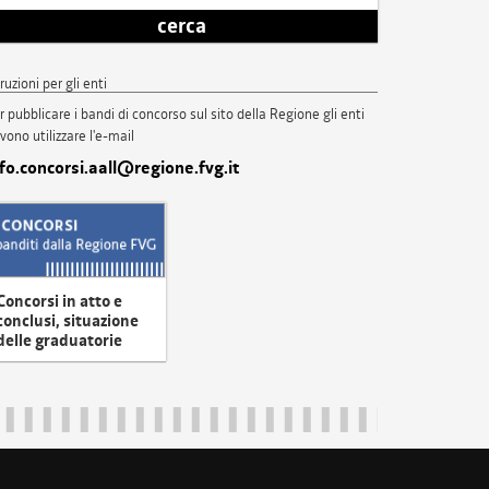
cerca
truzioni per gli enti
r pubblicare i bandi di concorso sul sito della Regione gli enti
vono utilizzare l'e-mail
nfo.concorsi.aall@regione.fvg.it
Concorsi in atto e
conclusi, situazione
delle graduatorie
uliveneziagiulia@certregione.fvg.it