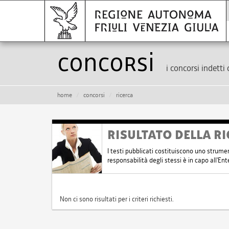
Concorsi
i concorsi indetti 
home
concorsi
ricerca
RISULTATO DELLA RI
I testi pubblicati costituiscono uno strume
responsabilità degli stessi è in capo all'E
Non ci sono risultati per i criteri richiesti.