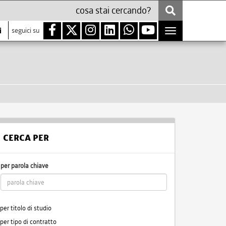
i
seguici su
Toggle
navigation
CERCA PER
per parola chiave
per titolo di studio
per tipo di contratto