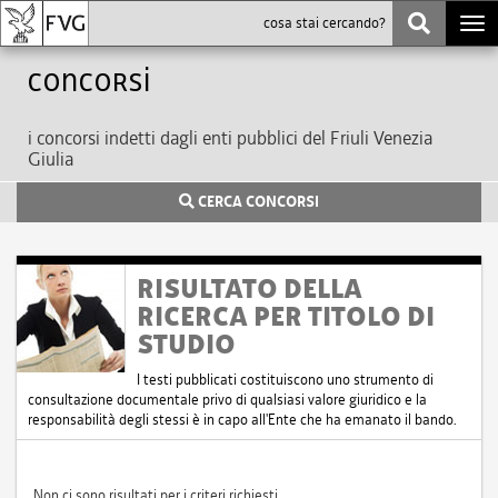
Togg
navi
Concorsi
i concorsi indetti dagli enti pubblici del Friuli Venezia
Giulia
CERCA CONCORSI
RISULTATO DELLA
RICERCA PER TITOLO DI
STUDIO
I testi pubblicati costituiscono uno strumento di
consultazione documentale privo di qualsiasi valore giuridico e la
responsabilità degli stessi è in capo all'Ente che ha emanato il bando.
Non ci sono risultati per i criteri richiesti.