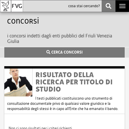
Togg
navi
Concorsi
i concorsi indetti dagli enti pubblici del Friuli Venezia
Giulia
CERCA CONCORSI
RISULTATO DELLA
RICERCA PER TITOLO DI
STUDIO
I testi pubblicati costituiscono uno strumento di
consultazione documentale privo di qualsiasi valore giuridico e la
responsabilità degli stessi è in capo all'Ente che ha emanato il bando.
Non ci sono risultati per i criteri richiesti.