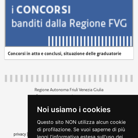
Concorsi in atto e conclusi, situazione delle graduatorie
Regione Autonoma Friuli Venezia Giulia
c.f. 80014930327; p.iva 00526040324
piazza Unità d'Italia 1 Trieste
Noi usiamo i cookies
+39 040 3771111
regione.friuliveneziagiulia@certregione.fvg.it
Questo sito NON utilizza alcun cookie
amministrazione trasparente
di profilazione. Se vuoi saperne di più
privacy
|
cookie
|
note legali
|
accessibilità
|
rss
|
dichiarazione di
leggi l'informativa estesa sull'uso dei