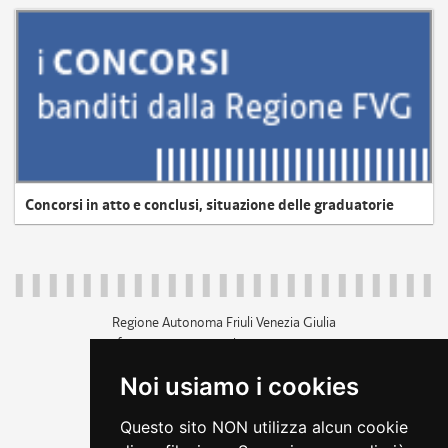
Concorsi in atto e conclusi, situazione delle graduatorie
Regione Autonoma Friuli Venezia Giulia
c.f. 80014930327; p.iva 00526040324
piazza Unità d'Italia 1 Trieste
Noi usiamo i cookies
+39 040 3771111
regione.friuliveneziagiulia@certregione.fvg.it
Questo sito NON utilizza alcun cookie
amministrazione trasparente