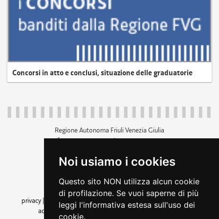
Concorsi in atto e conclusi, situazione delle graduatorie
Regione Autonoma Friuli Venezia Giulia
c.f. 80014930327; p.iva 00526040324
piazza Unità d'Italia 1 Trieste
Noi usiamo i cookies
+39 040 3771111
regione.friuliveneziagiulia@certregione.fvg.it
Questo sito NON utilizza alcun cookie
amministrazione trasparente
di profilazione. Se vuoi saperne di più
privacy
|
cookie
|
note legali
|
accessibilità
|
rss
|
dichiarazione di
leggi l'informativa estesa sull'uso dei
accessibilità
|
feedback
|
cambio preferenze cookie
cookie.