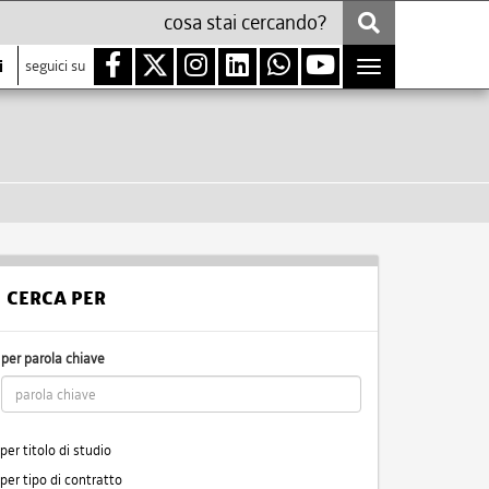
i
seguici su
Toggle
navigation
CERCA PER
per parola chiave
per titolo di studio
per tipo di contratto