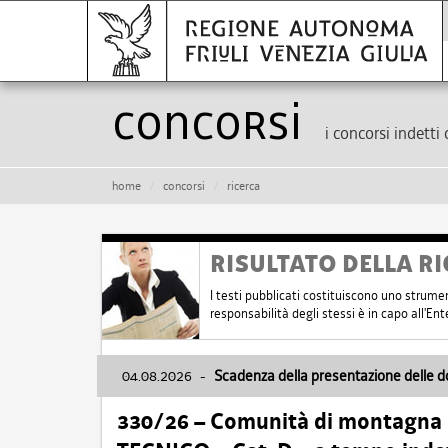
Concorsi
i concorsi indetti 
home
concorsi
ricerca
RISULTATO DELLA RI
I testi pubblicati costituiscono uno strume
responsabilità degli stessi è in capo all'E
04.08.2026
-
Scadenza della presentazione delle 
330/26 – Comunità di montagna