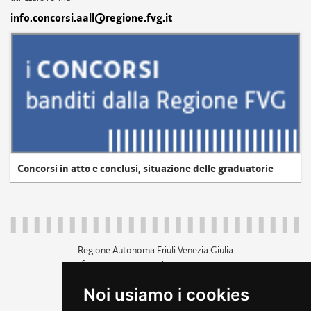
info.concorsi.aall@regione.fvg.it
Concorsi in atto e conclusi, situazione delle graduatorie
Regione Autonoma Friuli Venezia Giulia
c.f. 80014930327; p.iva 00526040324
piazza Unità d'Italia 1 Trieste
Noi usiamo i cookies
+39 040 3771111
regione.friuliveneziagiulia@certregione.fvg.it