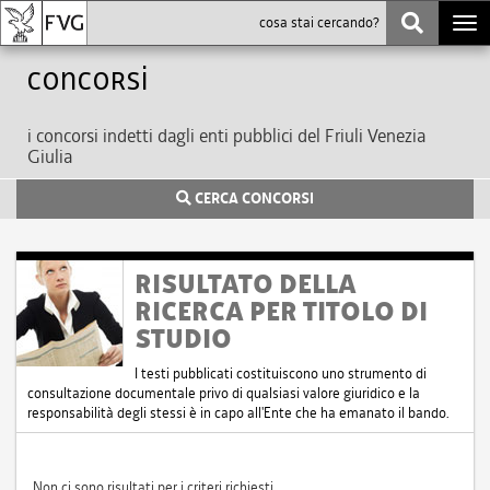
Togg
navi
Concorsi
i concorsi indetti dagli enti pubblici del Friuli Venezia
Giulia
CERCA CONCORSI
RISULTATO DELLA
RICERCA PER TITOLO DI
STUDIO
I testi pubblicati costituiscono uno strumento di
consultazione documentale privo di qualsiasi valore giuridico e la
responsabilità degli stessi è in capo all'Ente che ha emanato il bando.
Non ci sono risultati per i criteri richiesti.