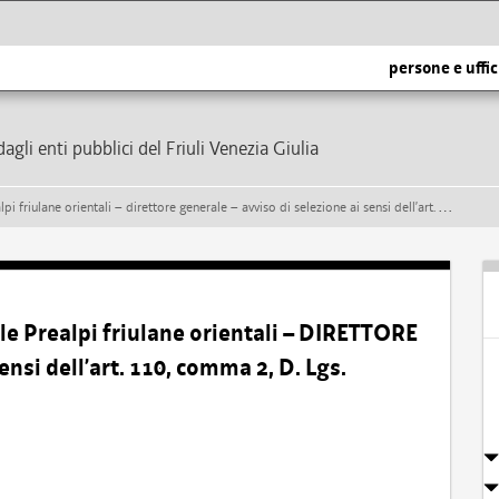
persone e uffic
dagli enti pubblici del Friuli Venezia Giulia
tali – direttore generale – avviso di selezione ai sensi dell’art. 110, comma 2, d. lgs. 267/2000 e s.m.i.
e Prealpi friulane orientali – DIRETTORE
nsi dell’art. 110, comma 2, D. Lgs.