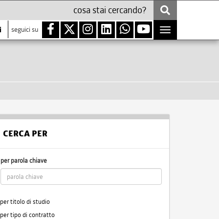
i
seguici su
Toggle
navigation
CERCA PER
per parola chiave
per titolo di studio
per tipo di contratto