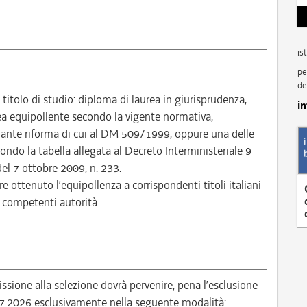
is
pe
de
itolo di studio: diploma di laurea in giurisprudenza,
i
ea equipollente secondo la vigente normativa,
 ante riforma di cui al DM 509/1999, oppure una delle
condo la tabella allegata al Decreto Interministeriale 9
del 7 ottobre 2009, n. 233.
re ottenuto l’equipollenza a corrispondenti titoli italiani
e competenti autorità.
ione alla selezione dovrà pervenire, pena l’esclusione
.07.2026 esclusivamente nella seguente modalità: