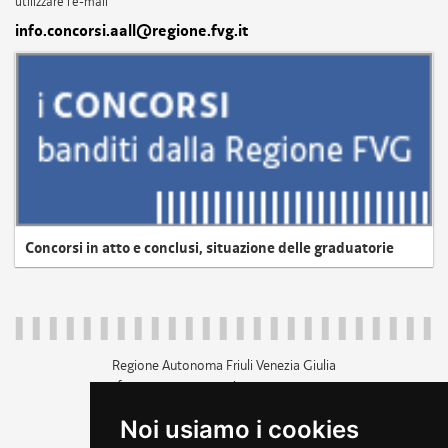
utilizzare l'e-mail
info.concorsi.aall@regione.fvg.it
Concorsi in atto e conclusi, situazione delle graduatorie
Regione Autonoma Friuli Venezia Giulia
c.f. 80014930327; p.iva 00526040324
piazza Unità d'Italia 1 Trieste
Noi usiamo i cookies
+39 040 3771111