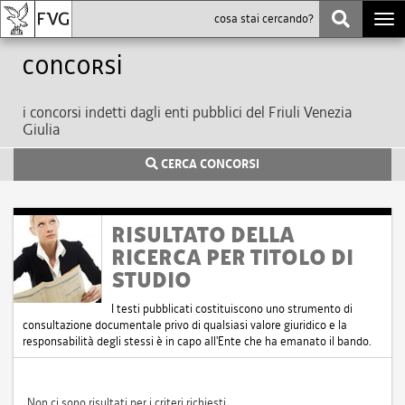
Togg
navi
Concorsi
i concorsi indetti dagli enti pubblici del Friuli Venezia
Giulia
CERCA CONCORSI
RISULTATO DELLA
RICERCA PER TITOLO DI
STUDIO
I testi pubblicati costituiscono uno strumento di
consultazione documentale privo di qualsiasi valore giuridico e la
responsabilità degli stessi è in capo all'Ente che ha emanato il bando.
Non ci sono risultati per i criteri richiesti.