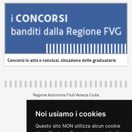
Concorsi in atto e conclusi, situazione delle graduatorie
Regione Autonoma Friuli Venezia Giulia
c.f. 80014930327; p.iva 00526040324
piazza Unità d'Italia 1 Trieste
Noi usiamo i cookies
+39 040 3771111
regione.friuliveneziagiulia@certregione.fvg.it
Questo sito NON utilizza alcun cookie
amministrazione trasparente