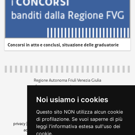
Concorsi in atto e conclusi, situazione delle graduatorie
Regione Autonoma Friuli Venezia Giulia
c.f. 80014930327; p.iva 00526040324
piazza Unità d'Italia 1 Trieste
Noi usiamo i cookies
+39 040 3771111
regione.friuliveneziagiulia@certregione.fvg.it
Questo sito NON utilizza alcun cookie
amministrazione trasparente
di profilazione. Se vuoi saperne di più
privacy
|
cookie
|
note legali
|
accessibilità
|
rss
|
dichiarazione di
leggi l'informativa estesa sull'uso dei
accessibilità
|
feedback
|
cambio preferenze cookie
cookie.