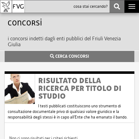
Togg
navi
Concorsi
i concorsi indetti dagli enti pubblici del Friuli Venezia
Giulia
CERCA CONCORSI
RISULTATO DELLA
RICERCA PER TITOLO DI
STUDIO
I testi pubblicati costituiscono uno strumento di
consultazione documentale privo di qualsiasi valore giuridico e la
responsabilità degli stessi è in capo all'Ente che ha emanato il bando.
Non ci sono risultati per i criteri richiesti.