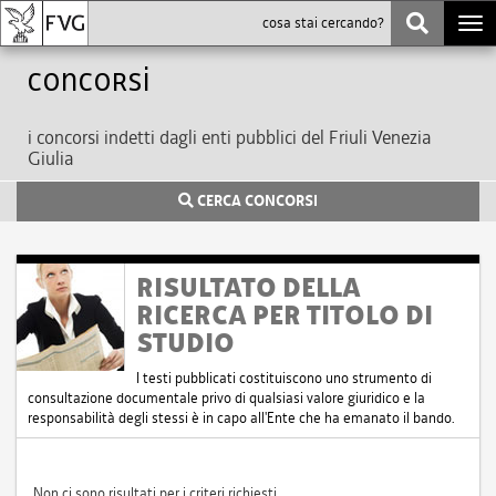
Togg
navi
Concorsi
i concorsi indetti dagli enti pubblici del Friuli Venezia
Giulia
CERCA CONCORSI
RISULTATO DELLA
RICERCA PER TITOLO DI
STUDIO
I testi pubblicati costituiscono uno strumento di
consultazione documentale privo di qualsiasi valore giuridico e la
responsabilità degli stessi è in capo all'Ente che ha emanato il bando.
Non ci sono risultati per i criteri richiesti.