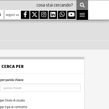
i
seguici su
Toggle
navigation
CERCA PER
per parola chiave
per titolo di studio
per tipo di contratto