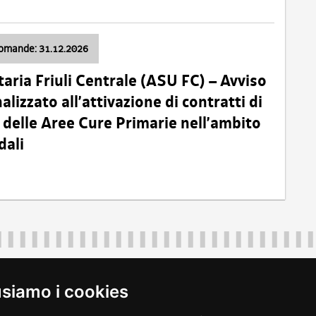
domande: 31.12.2026
taria Friuli Centrale (ASU FC) – Avviso
alizzato all’attivazione di contratti di
delle Aree Cure Primarie nell’ambito
dali
Regione Autonoma Friuli Venezia Giulia
40324
|
piazza Unità d'Italia 1 Trieste
|
+39 040 3771111
|
regione.fri
usiamo i cookies
legali
|
accessibilità
|
rss
|
dichiarazione di accessibilità
|
feedback
|
c