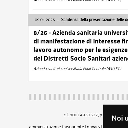
09.01.2026
-
Scadenza della presentazione delle 
8/26 - Azienda sanitaria universi
di manifestazione di interesse fin
lavoro autonomo per le esigenze 
dei Distretti Socio Sanitari azien
Azienda sanitaria universitaria Friuli Centrale (ASU FC)
c.f. 80014930327; p.iva 005260
Noi 
amministrazione trasparente
|
privacy
|
cookie
|
note 