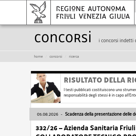
Concorsi
i concorsi indetti 
home
concorsi
ricerca
RISULTATO DELLA RI
I testi pubblicati costituiscono uno strume
responsabilità degli stessi è in capo all'E
05.08.2026
-
Scadenza della presentazione delle 
332/26 – Azienda Sanitaria Friul