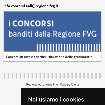
info.concorsi.aall@regione.fvg.it
Concorsi in atto e conclusi, situazione delle graduatorie
Regione Autonoma Friuli Venezia Giulia
c.f. 80014930327; p.iva 00526040324
piazza Unità d'Italia 1 Trieste
Noi usiamo i cookies
+39 040 3771111
regione.friuliveneziagiulia@certregione.fvg.it