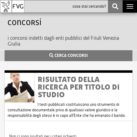
Togg
navi
Concorsi
i concorsi indetti dagli enti pubblici del Friuli Venezia
Giulia
CERCA CONCORSI
RISULTATO DELLA
RICERCA PER TITOLO DI
STUDIO
I testi pubblicati costituiscono uno strumento di
consultazione documentale privo di qualsiasi valore giuridico e la
responsabilità degli stessi è in capo all'Ente che ha emanato il bando.
Non ci sono risultati per i criteri richiesti.