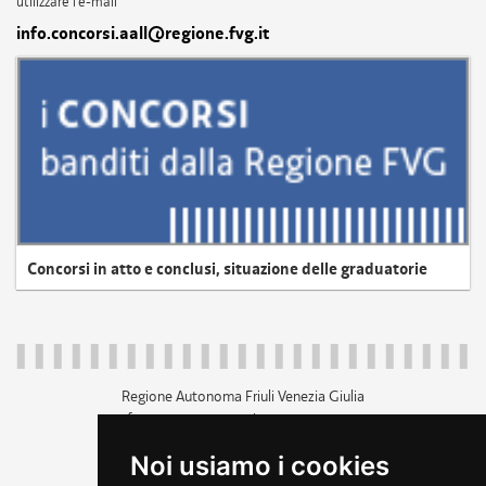
utilizzare l'e-mail
info.concorsi.aall@regione.fvg.it
Concorsi in atto e conclusi, situazione delle graduatorie
Regione Autonoma Friuli Venezia Giulia
c.f. 80014930327; p.iva 00526040324
piazza Unità d'Italia 1 Trieste
Noi usiamo i cookies
+39 040 3771111