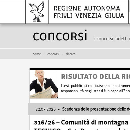
Concorsi
i concorsi indetti 
home
concorsi
ricerca
RISULTATO DELLA RI
I testi pubblicati costituiscono uno strume
responsabilità degli stessi è in capo all'E
22.07.2026
-
Scadenza della presentazione delle 
316/26 – Comunità di montagna