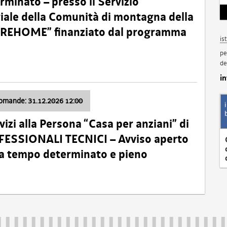
minato – presso il Servizio
oriale della Comunità di montagna della
o “REHOME” finanziato dal programma
is
pe
de
i
domande: 31.12.2026 12:00
izi alla Persona “Casa per anziani” di
ROFESSIONALI TECNICI – Avviso aperto
 a tempo determinato e pieno