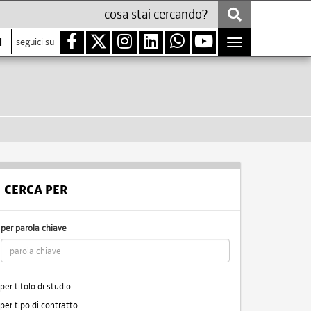
i
seguici su
Toggle
navigation
CERCA PER
per parola chiave
per titolo di studio
per tipo di contratto