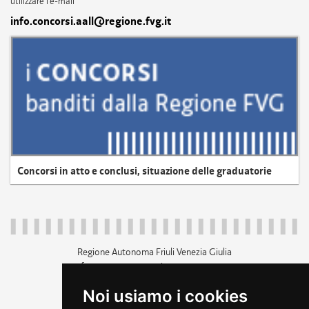
utilizzare l'e-mail
info.concorsi.aall@regione.fvg.it
Concorsi in atto e conclusi, situazione delle graduatorie
Regione Autonoma Friuli Venezia Giulia
c.f. 80014930327; p.iva 00526040324
piazza Unità d'Italia 1 Trieste
Noi usiamo i cookies
+39 040 3771111