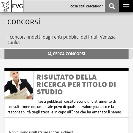
Togg
navi
Concorsi
i concorsi indetti dagli enti pubblici del Friuli Venezia
Giulia
CERCA CONCORSI
RISULTATO DELLA
RICERCA PER TITOLO DI
STUDIO
I testi pubblicati costituiscono uno strumento di
consultazione documentale privo di qualsiasi valore giuridico e la
responsabilità degli stessi è in capo all'Ente che ha emanato il bando.
Non ci sono risultati per i criteri richiesti.