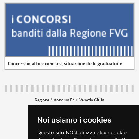
Concorsi in atto e conclusi, situazione delle graduatorie
Regione Autonoma Friuli Venezia Giulia
c.f. 80014930327; p.iva 00526040324
piazza Unità d'Italia 1 Trieste
Noi usiamo i cookies
+39 040 3771111
regione.friuliveneziagiulia@certregione.fvg.it
Questo sito NON utilizza alcun cookie
amministrazione trasparente